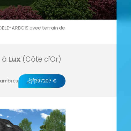
LE-ARBOIS avec terrain de
n à
Lux
(Côte d'Or)
hambres
397207 €