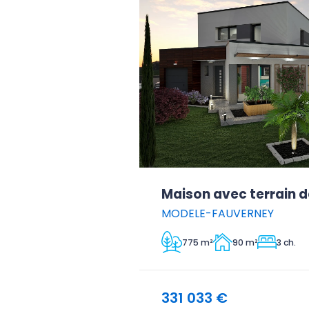
Maison avec terrain d
MODELE-FAUVERNEY
775 m²
90 m²
3 ch.
331 033 €