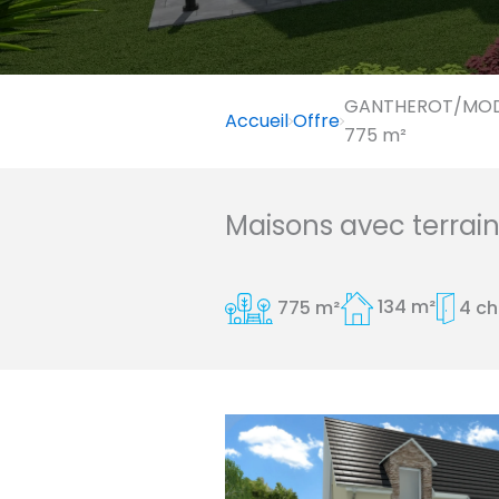
GANTHEROT/MODE
Accueil
Offre
775 m²
Maisons avec terrai
775 m²
134 m²
4 c