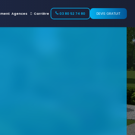
ement
Agences
Carrière
03 80 52 74 80
DEVIS GRATUIT