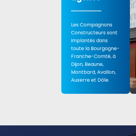
Les Compagnons
Constructeurs sont
implantés dans
toute la Bourgogne-
Franche-Comté, à
Dijon, Beaune,
Montbard, Avallon,
Auxerre et Dôle.