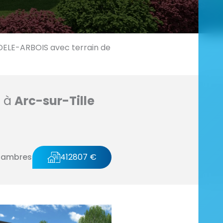
LE-ARBOIS avec terrain de
n à
Arc-sur-Tille
hambres
412807 €