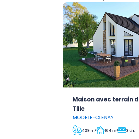
Maison avec terrain d
Tille
MODELE-CLENAY
409 m²
164 m²
3 ch.