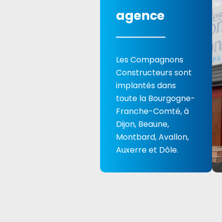
agence
Les Compagnons
Constructeurs sont
implantés dans
toute la Bourgogne-
Franche-Comté, à
Dijon, Beaune,
Montbard, Avallon,
Auxerre et Dôle.