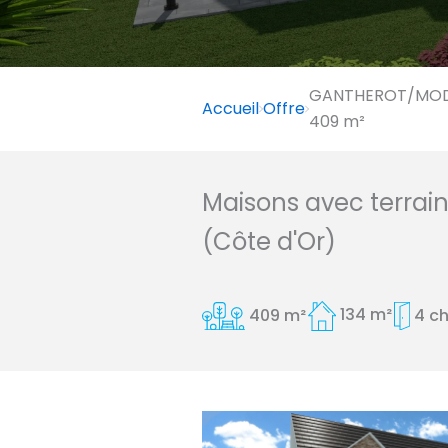
GANTHEROT/MODE
Accueil
Offre
409 m²
Maisons avec terrai
(Côte d'Or)
409 m²
134 m²
4 c