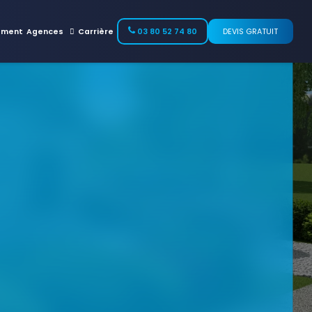
ement
Agences
Carrière
03 80 52 74 80
DEVIS GRATUIT