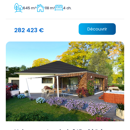
645 m²
118 m²
4 ch.
282 423 €
Découvrir