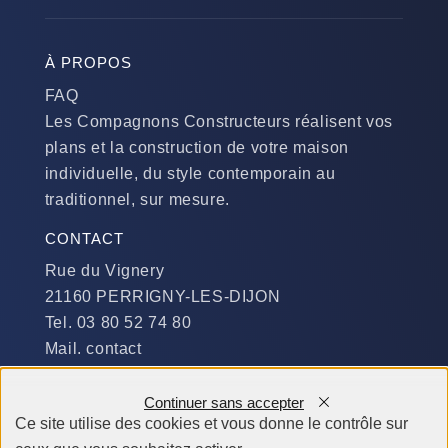
À PROPOS
FAQ
Les Compagnons Constructeurs réalisent vos
plans et la construction de votre maison
individuelle, du style contemporain au
traditionnel, sur mesure.
CONTACT
Rue du Vignery
21160 PERRIGNY-LES-DIJON
Tel. 03 80 52 74 80
Mail. contact
DISPONIBILITÉ
Continuer sans accepter
Du Lundi au Jeudi :
Ce site utilise des cookies et vous donne le contrôle sur
​de 9 h à 12 h et de 14 h à 19 h