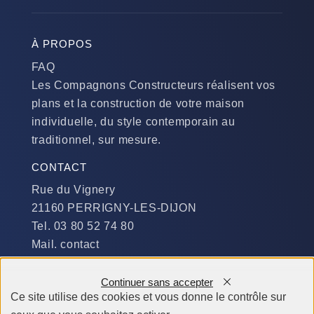
À PROPOS
FAQ
Les Compagnons Constructeurs réalisent vos
plans et la construction de votre maison
individuelle, du style contemporain au
traditionnel, sur mesure.
CONTACT
Rue du Vignery
21160 PERRIGNY-LES-DIJON
Tel. 03 80 52 74 80
Mail. contact
DISPONIBILITÉ
Continuer sans accepter
Du Lundi au Jeudi :
Ce site utilise des cookies et vous donne le contrôle sur
​de 9 h à 12 h et de 14 h à 19 h