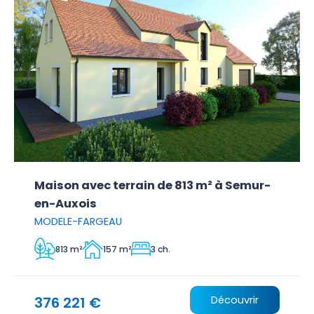
Maison avec terrain de 813 m² à Semur-
en-Auxois
MODELE-FARGEAU
813 m²
157 m²
3 ch.
376 221 €
Découvrir