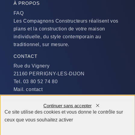
À PROPOS
FAQ
Les Compagnons Constructeurs réalisent vos
plans et la construction de votre maison
individuelle, du style contemporain au
traditionnel, sur mesure.
CONTACT
Rue du Vignery
21160 PERRIGNY-LES-DIJON
Tel. 03 80 52 74 80
Mail. contact
DISPONIBILITÉ
Continuer sans accepter
Du Lundi au Jeudi :
Ce site utilise des cookies et vous donne le contrôle sur
​de 9 h à 12 h et de 14 h à 19 h
ceux que vous souhaitez activer
Le Vendredi et le Samedi :
de 9 h à 12 h et de 14 h à 18 h