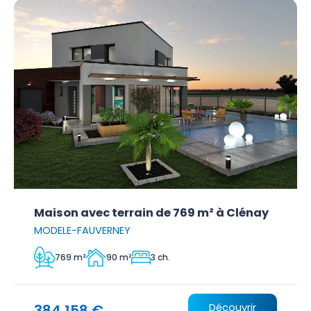
Maison avec terrain de 769 m² à Clénay
MODELE-FAUVERNEY
769 m²
90 m²
3 ch.
384 158 €
Découvrir