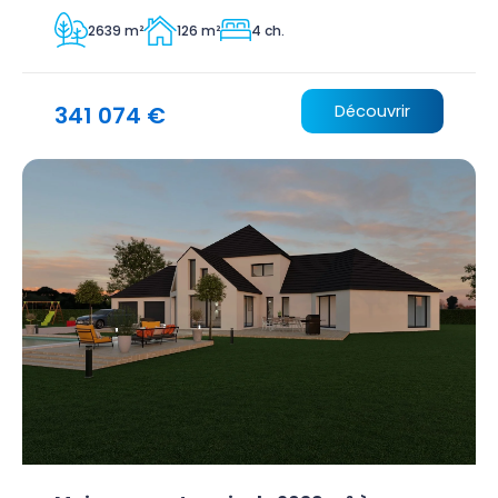
2639 m²
126 m²
4 ch.
341 074 €
Découvrir