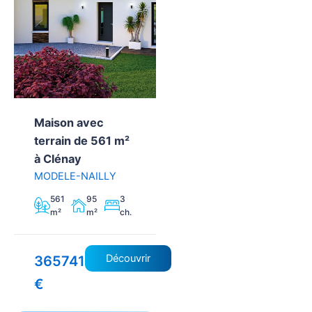
Maison avec
terrain de 561 m²
à Clénay
MODELE-NAILLY
561
95
3
m²
m²
ch.
Découvrir
365741
€