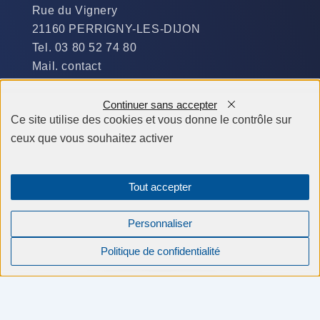
Rue du Vignery
21160 PERRIGNY-LES-DIJON
Tel. 03 80 52 74 80
Mail. contact
DISPONIBILITÉ
Continuer sans accepter
Du Lundi au Jeudi :
Ce site utilise des cookies et vous donne le contrôle sur
​de 9 h à 12 h et de 14 h à 19 h
ceux que vous souhaitez activer
Le Vendredi et le Samedi :
de 9 h à 12 h et de 14 h à 18 h
Tout accepter
Personnaliser
Politique de confidentialité
Compagnons Constructeurs © tous droits réservés 2026 -
Mentions légales
-
Création site internet Agence BWA
Sujet : Maison Traditionnelle - modèle "NORGES". Connexe : Luminosité, espace,
toit cathédrale. Points clés : Maison moderne, beaux volumes, ouvertures