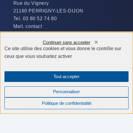
Rue du Vignery
21160 PERRIGNY-LES-DIJON
Tel. 03 80 52 74 80
Mail. contact
DISPONIBILITÉ
Continuer sans accepter
Du Lundi au Jeudi :
Ce site utilise des cookies et vous donne le contrôle sur
​de 9 h à 12 h et de 14 h à 19 h
ceux que vous souhaitez activer
Le Vendredi et le Samedi :
de 9 h à 12 h et de 14 h à 18 h
Tout accepter
Personnaliser
Politique de confidentialité
Compagnons Constructeurs © tous droits réservés 2026 -
Mentions légales
-
Création site internet Agence BWA
Sujet : Maison toit plat modèle "CHEVIGNY". Connexe : Modernité, confort,
design contemporain, espace extérieur. Points clés : Maison de plain-pied,