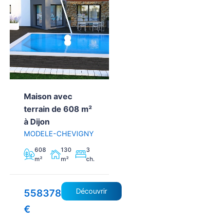
Maison avec
terrain de 608 m²
à Dijon
MODELE-CHEVIGNY
608
130
3
m²
m²
ch.
Découvrir
558378
€